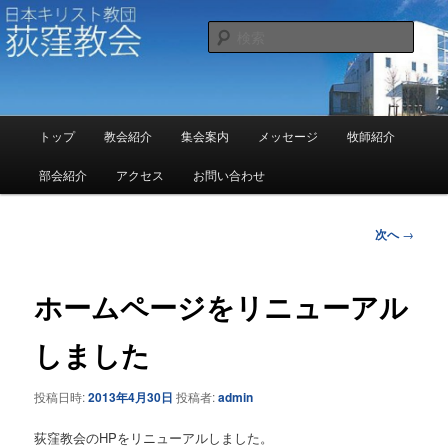
メ
イ
検
ン
索
コ
日本キリスト教団 荻窪教会
ン
テ
メ
ン
トップ
教会紹介
集会案内
メッセージ
牧師紹介
イ
ツ
ン
部会紹介
アクセス
お問い合わせ
へ
メ
移
ニ
動
ュ
投
次へ
→
ー
稿
ナ
ビ
ホームページをリニューアル
ゲ
ー
しました
シ
ョ
投稿日時:
2013年4月30日
投稿者:
admin
ン
荻窪教会のHPをリニューアルしました。