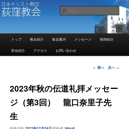
メ
イ
検
ン
索
コ
日本キリスト教団 荻窪教会
ン
テ
メ
ン
トップ
教会紹介
集会案内
メッセージ
牧師紹介
イ
ツ
ン
部会紹介
アクセス
お問い合わせ
へ
メ
移
ニ
動
ュ
投
←
前へ
次へ
→
ー
稿
ナ
ビ
2023年秋の伝道礼拝メッセー
ゲ
ー
ジ（第3回） 龍口奈里子先
シ
ョ
生
ン
投稿日時:
2023年12月24日
投稿者:
hitsuji