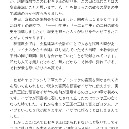
が、講解説教でこのヒゼキヤ王の祈りを、この日に読むことは大
変意義深いことと思います。八十年を越えるこの教会の歴史の中
で試練の時が何度もありました。
先日、京都の洛陽教会を訪ねました。同教会は１８９０年（明
治23年）の創立で、『一一〇年史』『一二五年史』の二冊の教会
史を頂戴しましたが、歴史を担った人々が祈りを合わせてきたこ
とがよく分かります。
荻窪教会では、会堂建築の会計のことで大きな試練の時があ
り、マイナスからの再建に取り組んでいたその当時、全教会員が
平日の同じ時間に祈りを合わせていたことが記録されています。
私たち人間は無力だけれど、無力だからこそ神様に委ねて祈る、
それが最も尊い祈りの本質です。
ヒゼキヤはアッシリア軍のラブ・シャケの言葉を聞かされて衣
を裂いてあられもない嘆きの言葉を預言者イザヤに伝えます。実
は列王記に預言者イザヤの名前が登場するのはこの19章が初めて
です。イザヤが預言者に召しだされて立ったのはウジヤ王の亡く
なった時でした。それから南ユダ王国の王様で言えばヨタム、ア
ハブといった２代が続きますが、イザヤに頼ろうとはしませんで
した。
しかしここに来てヒゼキヤ王はあられもないほど取り乱してイ
ザヤに執り成しを求めるのです（19章３〜４節）。イザヤは励ま