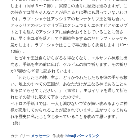
します（同章６〜７節）。実際この通りに歴史は進みますが、こ
の時点では誰もそんなことが起こるとは夢にも思っていないわけ
です。ラブ・シャケはアッシリアのセンナケリブ王と落ち合い、
アッシリアのセンナケリブ王はクシュつまりエチオピアがエジプ
トと手を組んでアッシリアに歯向かおうとしていることに促さ
れ、早く南ユダを落として全面戦争をするのだとラブ・シャケを
急かします。ラブ・シャケはここで再び激しく挑発します（10〜
13節）。
ヒゼキヤ王は自ら祈らざるを得なくなり、エルサレム神殿に出
向き、手紙を主の前に広げ、ケルビムの前で祈ります。その祈り
が15節から19節に記されています。
「わたしたちの神、主よ、どうか今わたしたちを彼の手から救
い、地上のすべての王国が、あなただけが主なる神であることを
知るに至らせてください。」（19節）。主はイザヤを通して祈ら
れたその祈りに応えて下さったのです。
ペトロの手紙Ⅱでは、一人も滅びないで皆が悔い改めるように神
様が忍耐しておられることが記されています。主がつくっておら
れる歴史に私たちも立ち会っていることを改めて思います。
（終）
カテゴリー:
メッセージ
作成者:
hitsuji
パーマリンク