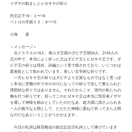
イザヤの励ましとヒゼキヤの祈り
列王記下19：１〜19
ペトロの手紙Ⅱ３：８〜13
小海 基
＜メッセージ＞
北イスラエル19人、南ユダ王国のダビデ王朝24人、計43人の
王の中で、本当によく祈った王はダビデ王とヒゼキヤ王です。ダ
ビデ王の祈りは現在、詩編という形で残されており、いくつかは
賛美歌として歌われています。美しい文学的な祈りです。
一方ヒゼキヤ王の祈りはダビデより立派なものではなく荒っぽ
く本当に苦難の中でボロボロになっての祈りで決して整えられた
理想的な祈りではありません。それだからこそ、現代の私たちの
胸を打つ祈りです。却ってこのヒゼキヤ王は本当に預言者イザヤ
を通して神様を頼みとしていたのだなあ、超大国に揺さぶられる
一人の無力な人間として、ただただ神様に委ねて祈ってきた人間
なのだなあということがうかがえます。
今日の礼拝は荻窪教会の創立記念日礼拝として捧げています