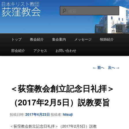
メ
イ
検
ン
索
コ
日本キリスト教団 荻窪教会
ン
テ
メ
ン
トップ
教会紹介
集会案内
メッセージ
牧師紹介
イ
ツ
ン
部会紹介
アクセス
お問い合わせ
へ
メ
移
ニ
動
ュ
投
←
前へ
次へ
→
ー
稿
ナ
ビ
＜荻窪教会創立記念日礼拝＞
ゲ
ー
（2017年2月5日）説教要旨
シ
ョ
投稿日時:
2017年4月23日
投稿者:
hitsuji
ン
＜荻窪教会創立記念日礼拝＞（2017年2月5日）説教