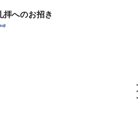
道礼拝へのお招き
suji