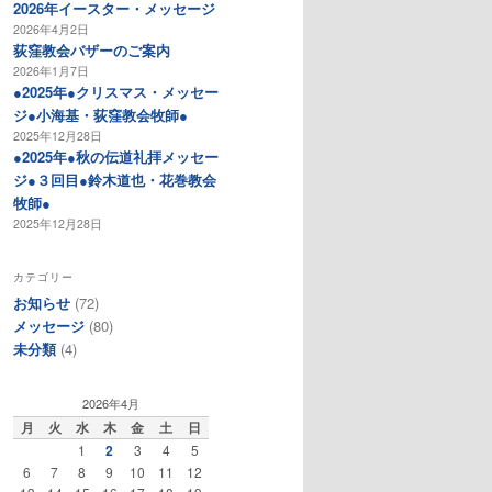
2026年イースター・メッセージ
2026年4月2日
荻窪教会バザーのご案内
2026年1月7日
●2025年●クリスマス・メッセー
ジ●小海基・荻窪教会牧師●
2025年12月28日
●2025年●秋の伝道礼拝メッセー
ジ●３回目●鈴木道也・花巻教会
牧師●
2025年12月28日
カテゴリー
お知らせ
(72)
メッセージ
(80)
未分類
(4)
2026年4月
月
火
水
木
金
土
日
1
2
3
4
5
6
7
8
9
10
11
12