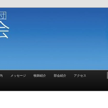
教団 荻窪教会
内
メッセージ
牧師紹介
部会紹介
アクセス