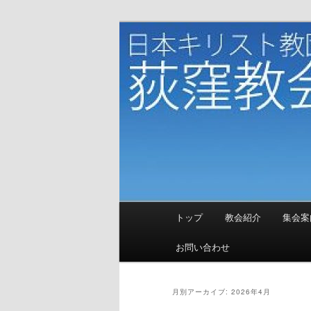
メ
サ
イ
ブ
ン
コ
日本キリスト
コ
ン
ン
テ
テ
ン
ン
ツ
ツ
へ
へ
移
移
動
動
メ
トップ
教会紹介
集会案
イ
ン
お問い合わせ
メ
ニ
ュ
月別アーカイブ:
2026年4月
ー