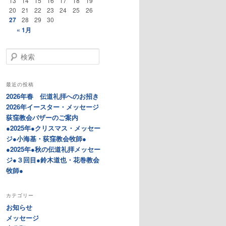
13
14
15
16
17
18
19
20
21
22
23
24
25
26
27
28
29
30
« 1月
検
索
最近の投稿
2026年春 伝道礼拝へのお招き
2026年イースター・メッセージ
荻窪教会バザーのご案内
●2025年●クリスマス・メッセー
ジ●小海基・荻窪教会牧師●
●2025年●秋の伝道礼拝メッセー
ジ●３回目●鈴木道也・花巻教会
牧師●
カテゴリー
お知らせ
メッセージ